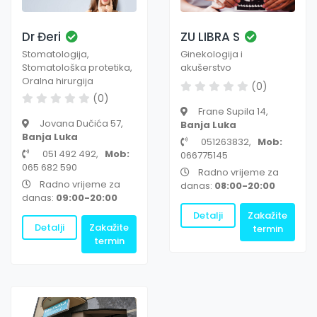
Dr Đeri
ZU LIBRA S
Stomatologija,
Ginekologija i
Stomatološka protetika,
akušerstvo
Oralna hirurgija
(0)
(0)
Frane Supila 14,
Jovana Dučića 57,
Banja Luka
Banja Luka
051263832,
Mob:
051 492 492,
Mob:
066775145
065 682 590
Radno vrijeme za
Radno vrijeme za
danas:
08:00-20:00
danas:
09:00-20:00
Detalji
Zakažite
Detalji
Zakažite
termin
termin