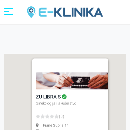
Registracija
Prijava
ZU LIBRA S
Ginekologija i akušerstvo
(0)
Frane Supila 14