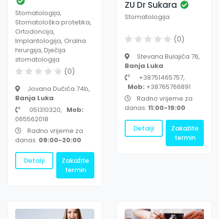
ZU Dr Sukara
Stomatologija,
Stomatologija
Stomatološka protetika,
Ortodoncija,
(0)
Implantologija, Oralna
hirurgija, Dječija
Stevana Bulajića 76,
stomatologija
Banja Luka
(0)
+38751465757,
Mob:
+38765766891
Jovana Dučića 74b,
Banja Luka
Radno vrijeme za
danas:
11:00-19:00
051310320,
Mob:
065562018
Detalji
Zakažite
Radno vrijeme za
termin
danas:
09:00-20:00
Detalji
Zakažite
termin